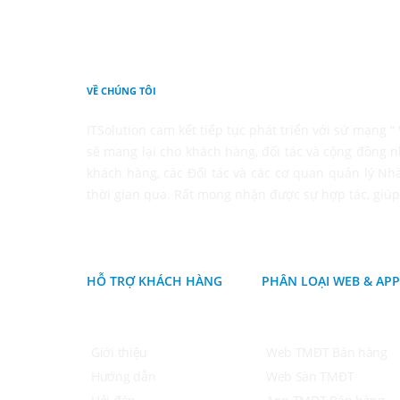
VỀ CHÚNG TÔI
ITSolution cam kết tiếp tục phát triển với sứ mạng 
sẽ mang lại cho khách hàng, đối tác và cộng đồng n
khách hàng, các Đối tác và các cơ quan quản lý Nh
thời gian qua. Rất mong nhận được sự hợp tác, giúp
HỖ TRỢ KHÁCH HÀNG
PHÂN LOẠI WEB & APP
Giới thiệu
Web TMĐT Bán hàng
Hướng dẫn
Web Sàn TMĐT