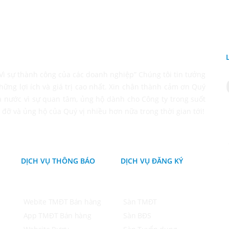
“ Vì sự thành công của các doanh nghiệp” Chúng tôi tin tưởng
hững lợi ích và giá trị cao nhất. Xin chân thành cảm ơn Quý
à nước vì sự quan tâm, ủng hộ dành cho Công ty trong suốt
 đỡ và ủng hộ của Quý vị nhiều hơn nữa trong thời gian tới!
DỊCH VỤ THÔNG BÁO
DỊCH VỤ ĐĂNG KÝ
Webite TMĐT Bán hàng
Sàn TMĐT
App TMĐT Bán hàng
Sàn BĐS