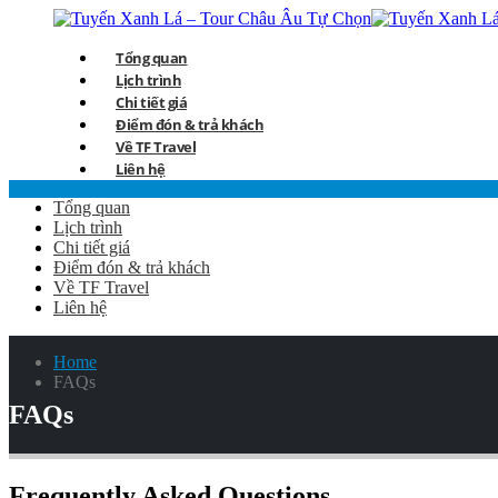
Tổng quan
Lịch trình
Chi tiết giá
Điểm đón & trả khách
Về TF Travel
Liên hệ
Tổng quan
Lịch trình
Chi tiết giá
Điểm đón & trả khách
Về TF Travel
Liên hệ
Home
FAQs
FAQs
Frequently Asked
Questions